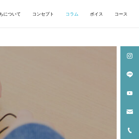
ちについて
コンセプト
コラム
ボイス
コース
詳細はこちら
中学部
教育コラム
「英語はいつから？」の疑
問に答えます