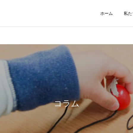
ホーム
私た
幼児部
小学部
その他
お知らせ
【重要】個人情報の取り扱
【ご報告】 ＼ダブル受賞
いについて
させていただきました／
コラム