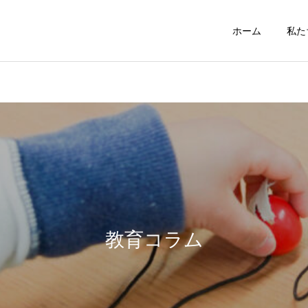
ホーム
私た
幼児部
小学部
その他
お知らせ
【重要】個人情報の取り扱
【ご報告】 ＼ダブル受賞
いについて
させていただきました／
教育コラム