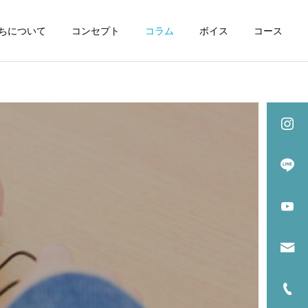
ちについて
コンセプト
コラム
ボイス
コース
詳細はこちら
中学部
教育コラム
「英語はいつから？」の疑
問に答えます